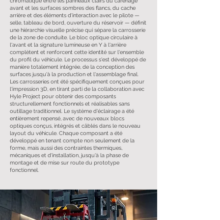
chromatique entre les panneaux clairs du carénage
avant et les surfaces sombres des flancs, du cache
arrière et des éléments d'interaction avec le pilote —
selle, tableau de bord, ouverture du réservoir — définit
une hiérarchie visuelle précise qui sépare la carrosserie
de la zone de conduite. Le bloc optique circulaire à
l'avant et la signature lumineuse en Y à l'arrière
complètent et renforcent cette identité sur l'ensemble
du profil du véhicule. Le processus s'est développé de
manière totalement intégrée, de la conception des
surfaces jusqu'à la production et l'assemblage final.
Les carrosseries ont été spécifiquement conçues pour
l'impression 3D, en tirant parti de la collaboration avec
Hyle Project pour obtenir des composants
structurellement fonctionnels et réalisables sans
outillage traditionnel. Le système d'éclairage a été
entièrement repensé, avec de nouveaux blocs
optiques conçus, intégrés et câblés dans le nouveau
layout du véhicule. Chaque composant a été
développé en tenant compte non seulement de la
forme, mais aussi des contraintes thermiques,
mécaniques et d'installation, jusqu'à la phase de
montage et de mise sur route du prototype
fonctionnel.