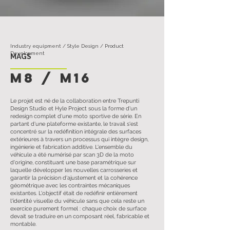
Industry equipment / Style Design / Product
Development
MAGS
M8 / m16
Le projet est né de la collaboration entre Trepunti
Design Studio et Hyle Project sous la forme d'un
redesign complet d'une moto sportive de série. En
partant d'une plateforme existante, le travail s'est
concentré sur la redéfinition intégrale des surfaces
extérieures à travers un processus qui intègre design,
ingénierie et fabrication additive. L'ensemble du
véhicule a été numérisé par scan 3D de la moto
d'origine, constituant une base paramétrique sur
laquelle développer les nouvelles carrosseries et
garantir la précision d'ajustement et la cohérence
géométrique avec les contraintes mécaniques
existantes. L'objectif était de redéfinir entièrement
l'identité visuelle du véhicule sans que cela reste un
exercice purement formel : chaque choix de surface
devait se traduire en un composant réel, fabricable et
montable.