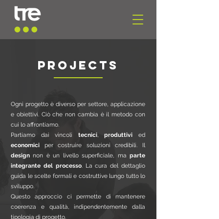
PROJECTS
Ogni progetto è diverso per settore, applicazione
e obiettivi. Ciò che non cambia è il metodo con
cui lo affrontiamo.
Partiamo dai vincoli
tecnici
,
produttivi
ed
economici
per costruire soluzioni credibili. Il
design
non è un livello superficiale, ma
parte
integrante del processo
.
La cura del dettaglio
guida le scelte formali e costruttive lungo tutto lo
sviluppo.
Questo approccio ci permette di mantenere
coerenza e qualità, indipendentemente dalla
tipologia di progetto.