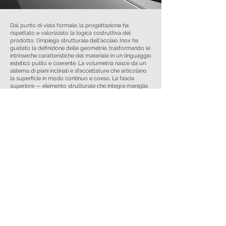
Dal punto di vista formale, la progettazione ha
rispettato e valorizzato la logica costruttiva del
prodotto: l'impiego strutturale dell'acciaio Inox ha
guidato la definizione delle geometrie, trasformando le
intrinseche caratteristiche del materiale in un linguaggio
estetico pulito e coerente. La volumetria nasce da un
sistema di piani inclinati e sfaccettature che articolano
la superficie in modo continuo e coeso. La fascia
superiore — elemento strutturale che integra maniglia
di apertura e ancoraggio dei guanti — è realizzata in
polimero stampato ad iniezione con texture
personalizzata, mentre la zona comandi è in alluminio
anodizzato nero: entrambi introducono un contrasto
cromatico e materico mirato che isola visivamente le
zone di interazione dal corpo macchina in acciaio,
rendendo immediata la lettura funzionale.